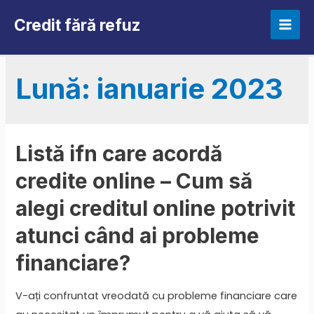
Skip
Credit fără refuz
to
Mai
content
Men
Lună:
ianuarie 2023
Listă ifn care acordă
credite online – Cum să
alegi creditul online potrivit
atunci când ai probleme
financiare?
V-ați confruntat vreodată cu probleme financiare care