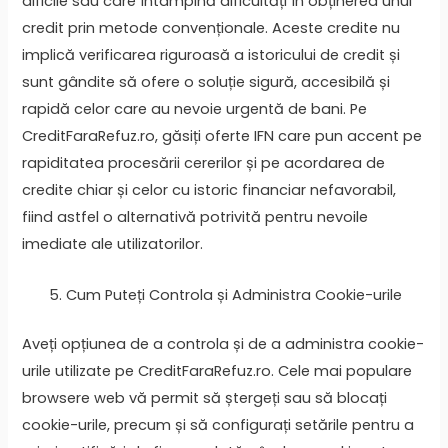
dificile sau care întâmpină dificultăți în obținerea unui
credit prin metode convenționale. Aceste credite nu
implică verificarea riguroasă a istoricului de credit și
sunt gândite să ofere o soluție sigură, accesibilă și
rapidă celor care au nevoie urgentă de bani. Pe
CreditFaraRefuz.ro, găsiți oferte IFN care pun accent pe
rapiditatea procesării cererilor și pe acordarea de
credite chiar și celor cu istoric financiar nefavorabil,
fiind astfel o alternativă potrivită pentru nevoile
imediate ale utilizatorilor.
Cum Puteți Controla și Administra Cookie-urile
Aveți opțiunea de a controla și de a administra cookie-
urile utilizate pe CreditFaraRefuz.ro. Cele mai populare
browsere web vă permit să ștergeți sau să blocați
cookie-urile, precum și să configurați setările pentru a