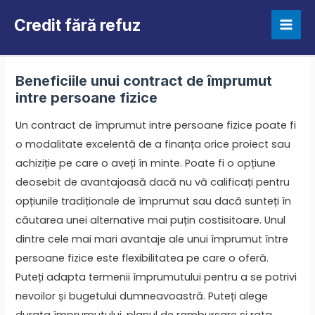
Skip
Credit fără refuz
to
Mai
content
Men
Beneficiile unui contract de împrumut
intre persoane fizice
Un contract de împrumut intre persoane fizice poate fi
o modalitate excelentă de a finanța orice proiect sau
achiziție pe care o aveți în minte. Poate fi o opțiune
deosebit de avantajoasă dacă nu vă calificați pentru
opțiunile tradiționale de împrumut sau dacă sunteți în
căutarea unei alternative mai puțin costisitoare. Unul
dintre cele mai mari avantaje ale unui împrumut între
persoane fizice este flexibilitatea pe care o oferă.
Puteți adapta termenii împrumutului pentru a se potrivi
nevoilor și bugetului dumneavoastră. Puteți alege