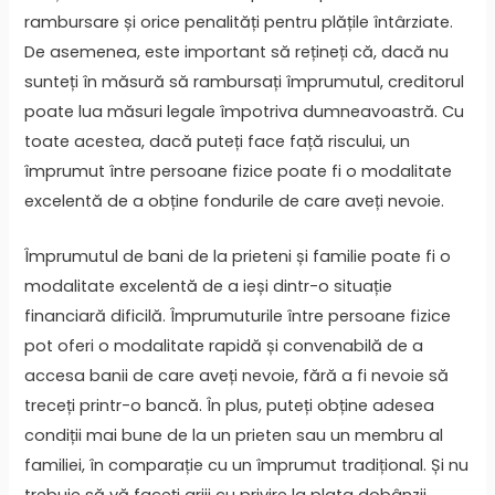
rambursare și orice penalități pentru plățile întârziate.
De asemenea, este important să rețineți că, dacă nu
sunteți în măsură să rambursați împrumutul, creditorul
poate lua măsuri legale împotriva dumneavoastră. Cu
toate acestea, dacă puteți face față riscului, un
împrumut între persoane fizice poate fi o modalitate
excelentă de a obține fondurile de care aveți nevoie.
Împrumutul de bani de la prieteni și familie poate fi o
modalitate excelentă de a ieși dintr-o situație
financiară dificilă. Împrumuturile între persoane fizice
pot oferi o modalitate rapidă și convenabilă de a
accesa banii de care aveți nevoie, fără a fi nevoie să
treceți printr-o bancă. În plus, puteți obține adesea
condiții mai bune de la un prieten sau un membru al
familiei, în comparație cu un împrumut tradițional. Și nu