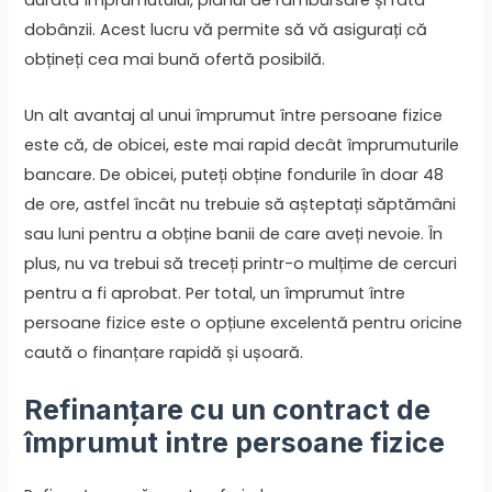
durata împrumutului, planul de rambursare și rata
dobânzii. Acest lucru vă permite să vă asigurați că
obțineți cea mai bună ofertă posibilă.
Un alt avantaj al unui împrumut între persoane fizice
este că, de obicei, este mai rapid decât împrumuturile
bancare. De obicei, puteți obține fondurile în doar 48
de ore, astfel încât nu trebuie să așteptați săptămâni
sau luni pentru a obține banii de care aveți nevoie. În
plus, nu va trebui să treceți printr-o mulțime de cercuri
pentru a fi aprobat. Per total, un împrumut între
persoane fizice este o opțiune excelentă pentru oricine
caută o finanțare rapidă și ușoară.
Refinanțare cu un contract de
împrumut intre persoane fizice